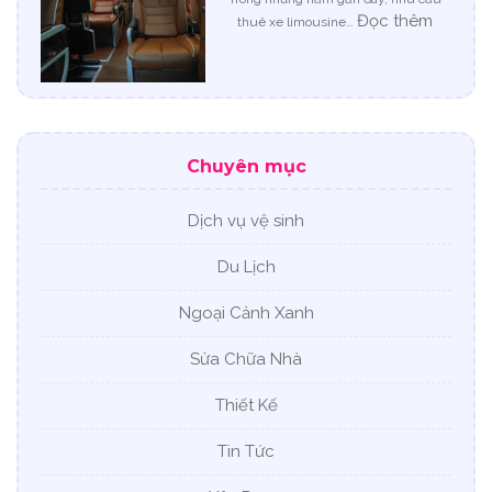
Pháp
:
Đọc thêm
thuê xe limousine…
Nâng
Thuê
Hạ
Xe
An
Limous
Toàn
18
Và
Chỗ
Bền
Đà
Chuyên mục
Vững
Nẵng
Cho
–
Mọi
Dịch
Dịch vụ vệ sinh
Công
Vụ
Trình
Cho
Du Lịch
Thuê
Xe
Ngoại Cảnh Xanh
Du
Lịch
Sửa Chữa Nhà
Huy
Đạt
Thiết Kế
Tin Tức