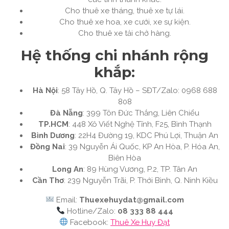
Cho thuê xe tháng, thuê xe tự lái.
Cho thuê xe hoa, xe cưới, xe sự kiện.
Cho thuê xe tải chở hàng.
Hệ thống chi nhánh rộng
khắp:
Hà Nội
: 58 Tây Hồ, Q. Tây Hồ – SĐT/Zalo: 0968 688
808
Đà Nẵng
: 399 Tôn Đức Thắng, Liên Chiểu
TP.HCM
: 448 Xô Viết Nghệ Tĩnh, F25, Bình Thạnh
Bình Dương
: 22H4 Đường 19, KDC Phú Lợi, Thuận An
Đồng Nai
: 39 Nguyễn Ái Quốc, KP An Hòa, P. Hóa An,
Biên Hòa
Long An
: 89 Hùng Vương, P.2, TP. Tân An
Cần Thơ
: 239 Nguyễn Trãi, P. Thới Bình, Q. Ninh Kiều
Email:
Thuexehuydat@gmail.com
Hotline/Zalo:
08 333 88 444
Facebook:
Thuê Xe Huy Đạt