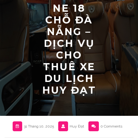
NE 18
CHỖ ĐÀ
NẴNG –
DỊCH VỤ
CHO
THUÊ XE
DU LỊCH
HUY ĐẠT
31 Tháng 10, 2025
Huy Đạt
0 Comments