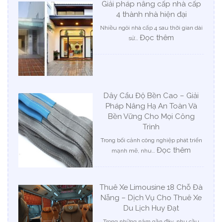
Giải pháp nâng cấp nhà cấp
cho
4 thành nhà hiện đại
phòng
ngủ
Nhiều ngôi nhà cấp 4 sau thời gian dài
:
Đọc thêm
sử…
Giải
pháp
nâng
cấp
nhà
Dây Cẩu Độ Bền Cao – Giải
cấp
Pháp Nâng Hạ An Toàn Và
4
Bền Vững Cho Mọi Công
thành
nhà
Trình
hiện
Trong bối cảnh công nghiệp phát triển
đại
:
Đọc thêm
mạnh mẽ, nhu…
Dây
Cẩu
Độ
Thuê Xe Limousine 18 Chỗ Đà
Bền
Nẵng – Dịch Vụ Cho Thuê Xe
Cao
Du Lịch Huy Đạt
–
Giải
Trong những năm gần đây, nhu cầu