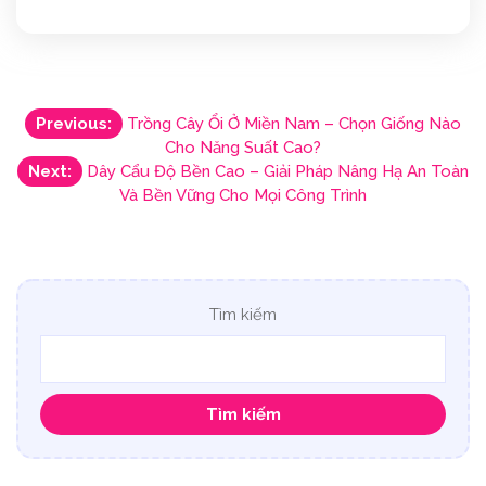
Điều
Previous:
Trồng Cây Ổi Ở Miền Nam – Chọn Giống Nào
Cho Năng Suất Cao?
hướng
Next:
Dây Cẩu Độ Bền Cao – Giải Pháp Nâng Hạ An Toàn
Và Bền Vững Cho Mọi Công Trình
bài
viết
Tìm kiếm
Tìm kiếm