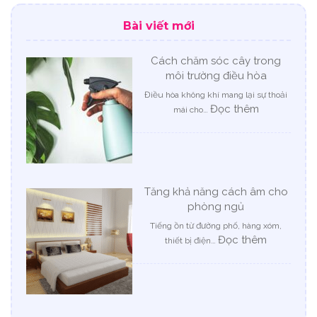
Bài viết mới
Cách chăm sóc cây trong
môi trường điều hòa
Điều hòa không khí mang lại sự thoải
:
Đọc thêm
mái cho…
Cách
chăm
sóc
cây
trong
Tăng khả năng cách âm cho
môi
phòng ngủ
trường
điều
Tiếng ồn từ đường phố, hàng xóm,
hòa
:
Đọc thêm
thiết bị điện…
Tăng
khả
năng
cách
âm