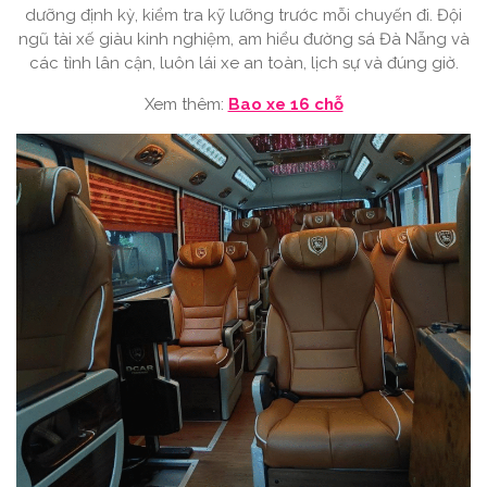
dưỡng định kỳ, kiểm tra kỹ lưỡng trước mỗi chuyến đi. Đội
ngũ tài xế giàu kinh nghiệm, am hiểu đường sá Đà Nẵng và
các tỉnh lân cận, luôn lái xe an toàn, lịch sự và đúng giờ.
Xem thêm:
Bao xe 16 chỗ