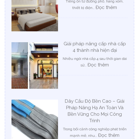
Tiếng ồn từ đường phố, hàng xóm,
hòa
:
Đọc thêm
thiết bị điện…
Tăng
khả
năng
cách
âm
Giải pháp nâng cấp nhà cấp
cho
4 thành nhà hiện đại
phòng
ngủ
Nhiều ngôi nhà cấp 4 sau thời gian dài
:
Đọc thêm
sử…
Giải
pháp
nâng
cấp
nhà
Dây Cẩu Độ Bền Cao – Giải
cấp
Pháp Nâng Hạ An Toàn Và
4
Bền Vững Cho Mọi Công
thành
nhà
Trình
hiện
Trong bối cảnh công nghiệp phát triển
đại
:
Đọc thêm
mạnh mẽ, nhu…