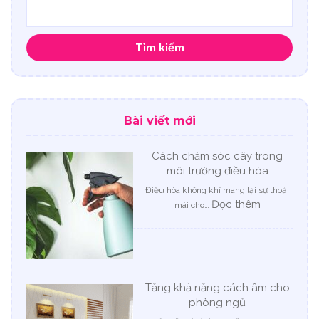
Tìm kiếm
Bài viết mới
Cách chăm sóc cây trong
môi trường điều hòa
Điều hòa không khí mang lại sự thoải
:
Đọc thêm
mái cho…
Cách
chăm
sóc
cây
trong
Tăng khả năng cách âm cho
môi
phòng ngủ
trường
điều