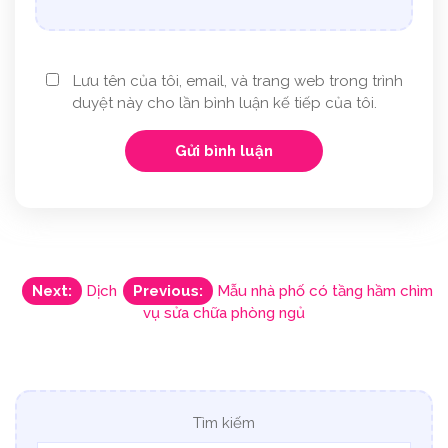
Lưu tên của tôi, email, và trang web trong trình
duyệt này cho lần bình luận kế tiếp của tôi.
Điều
Next:
Dịch
Previous:
Mẫu nhà phố có tầng hầm chìm
vụ sửa chữa phòng ngủ
hướng
bài
viết
Tìm kiếm