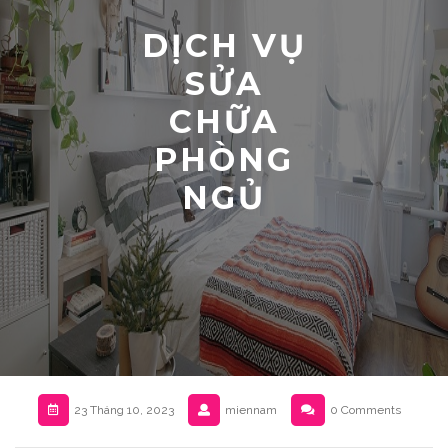
DỊCH VỤ
SỬA
CHỮA
PHÒNG
NGỦ
23 Tháng 10, 2023
miennam
0 Comments