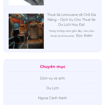
Dây
Cẩu
Độ
Thuê Xe Limousine 18 Chỗ Đà
Bền
Nẵng – Dịch Vụ Cho Thuê Xe
Cao
Du Lịch Huy Đạt
–
Giải
Trong những năm gần đây, nhu cầu
Pháp
:
Đọc thêm
thuê xe limousine…
Nâng
Thuê
Hạ
Xe
An
Limous
Toàn
18
Và
Chỗ
Bền
Đà
Chuyên mục
Vững
Nẵng
Cho
–
Mọi
Dịch
Dịch vụ vệ sinh
Công
Vụ
Trình
Cho
Du Lịch
Thuê
Xe
Ngoại Cảnh Xanh
Du