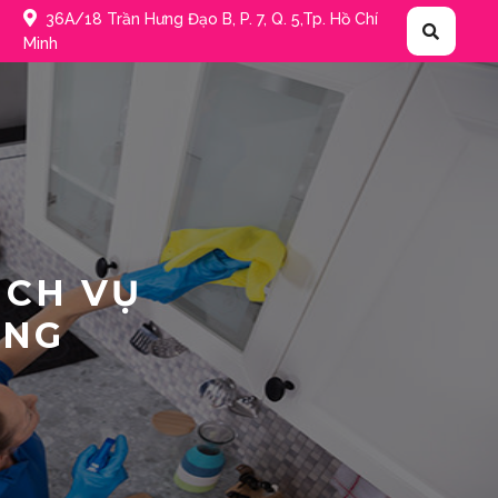
36A/18 Trần Hưng Đạo B, P. 7, Q. 5,Tp. Hồ Chí
Minh
ỊCH VỤ
ÔNG