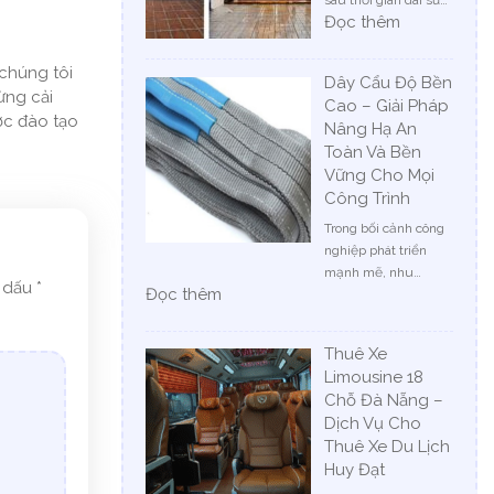
:
Đọc thêm
Giải
pháp
 chúng tôi
Dây Cẩu Độ Bền
nâng
ừng cải
Cao – Giải Pháp
cấp
ược đào tạo
Nâng Hạ An
nhà
Toàn Và Bền
cấp
Vững Cho Mọi
4
thành
Công Trình
nhà
Trong bối cảnh công
hiện
nghiệp phát triển
đại
mạnh mẽ, nhu…
h dấu
*
:
Đọc thêm
Dây
Cẩu
Thuê Xe
Độ
Limousine 18
Bền
Chỗ Đà Nẵng –
Cao
Dịch Vụ Cho
–
Thuê Xe Du Lịch
Giải
Pháp
Huy Đạt
Nâng