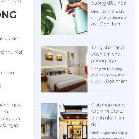
 sinh ngay.
trường điều hòa
ÔNG
Điều hòa không khí
mang lại sự thoải mái
:
Đọc thêm
cho…
Cách
chăm
y đủ kinh
sóc
Tăng khả năng
cây
 đình,… Mọi
cách âm cho
trong
phòng ngủ
môi
trường
Tiếng ồn từ đường
n, thân
điều
phố, hàng xóm, thiết
hòa
:
Đọc thêm
bị điện…
t
Tăng
khả
năng
háng, quý.
Giải pháp nâng
cách
cấp nhà cấp 4
đình.
âm
thành nhà hiện
cho
trong quá
đại
phòn
 đổi ngay
ngủ
Nhiều ngôi nhà cấp 4
sau thời gian dài sử…