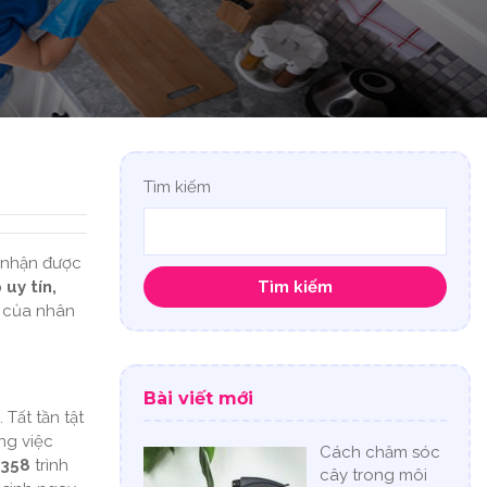
Tìm kiếm
 nhận được
uy tín,
Tìm kiếm
c của nhân
Bài viết mới
Tất tần tật
ng việc
Cách chăm sóc
.358
trình
cây trong môi