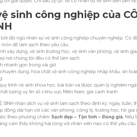
tôi giải quyết. Chỉ sau 25-30′ sẽ có nhân sự vệ sinh đến làm vệ
vệ sinh công nghiệp của C
INH
 bởi đội ngũ nhân sự vệ sinh công nghiệp chuyên nghiệp. Có đầ
 môn để làm sạch theo yêu cầu
ình xây dựng, vệ sinh trường học, vệ sinh văn phòng, vệ sinh gia
mọi nơi chúng tôi đều có thể làm sạch
nh nhanh gọn trong vài giờ
h chuyên dụng, hóa chất vệ sinh công nghiệp nhập khẩu, an toà
g
uy trình vệ sinh khoa học, bài bản và được quản lý nghiêm ngặ
 chất lượng uy tín số 1 khu vực Miền Nam, giá cạnh tranh
 SINH nhận dịch vụ vệ sinh làm sạch theo định kỳ: ngày, tuần, t
p đồng dài hạn với các văn phòng, công ty, trường học, hộ gia 
việc theo phương châm:
Sạch đẹp – Tận tình – Đúng giá
. Nếu 
hàng cảm thấy không hài lòng với nhân viên nào có thể yêu cầu