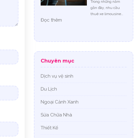
Trong những năm
Hạ
gần đây, nhu cầu
An
thuê xe limousine…
Toàn
:
Đọc thêm
Và
Thuê
Bền
Xe
Vững
Limousine
Cho
18
Mọi
Chỗ
Công
Đà
Chuyên mục
Trình
Nẵng
–
Dịch
Dịch vụ vệ sinh
Vụ
Cho
Du Lịch
Thuê
Xe
Ngoại Cảnh Xanh
Du
Lịch
Sửa Chữa Nhà
Huy
Đạt
Thiết Kế