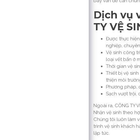
bày vấn đề cần chúng 
Dịch vụ 
TY VỆ S
Được thực hiện
nghiệp, chuyên
Vệ sinh công tr
loại vết bẩn ở 
Thời gian vệ si
Thiết bị vệ sin
thiện môi trườn
Phương pháp, q
Sạch vượt trội,
Ngoài ra, CÔNG TY VỆ
Nhận vệ sinh theo hợ
Chúng tôi luôn làm 
trình vệ sinh khách 
lập tức.