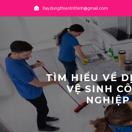
Xaydungthientrithinh@gmail.com
TÌM HIỂU VỀ D
VỆ SINH C
NGHIỆP