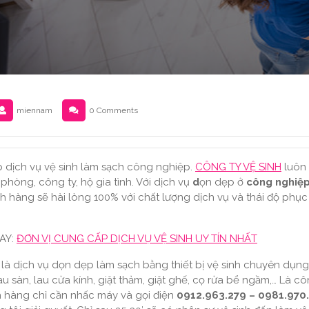
miennam
0 Comments
 dịch vụ vệ sinh làm sạch công nghiệp.
CÔNG TY VỆ SINH
luôn
phòng, công ty, hộ gia tình. Với dịch vụ
d
ọn dẹp ở
công nghiệp 
 hàng sẽ hài lòng 100% với chất lượng dịch vụ và thái độ phụ
AY:
ĐƠN VỊ CUNG CẤP DỊCH VỤ VỆ SINH UY TÍN NHẤT
là dịch vụ dọn dẹp làm sạch bằng thiết bị vệ sinh chuyên dụng. 
u sàn, lau cửa kính, giặt thảm, giặt ghế, cọ rửa bể ngầm,… Là cô
h hàng chỉ cần nhấc máy và gọi điện
0912.963.279 – 0981.970